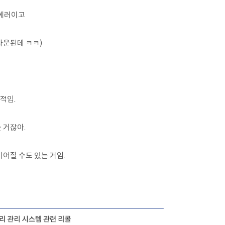
 에러이고
다운된데 ㅋㅋ)
명적임.
 거잖아.
이어질 수도 있는 거임.