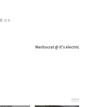
까. ㄷㄷ
Meritocrat @ it's electric
more