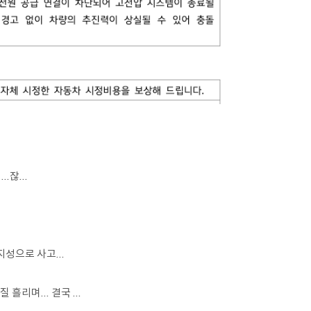
.잖...
성으로 사고...
리며... 결국 ...