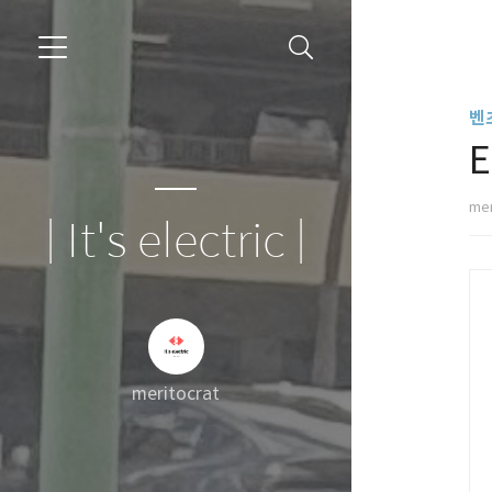
벤
mer
| It's electric |
meritocrat