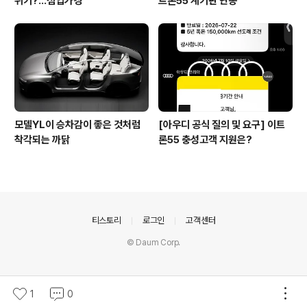
위기?...점입가경
트론55 계기판 연동
모델YL이 승차감이 좋은 것처럼
[아우디 공식 질의 및 요구] 이트
착각되는 까닭
론55 충성고객 지원은?
의안내
티스토리
로그인
고객센터
© Daum Corp.
1
0