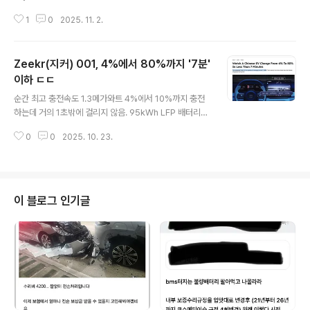
대 사면 안됨사지 말라고 사지 말라고그렇게 노래를 불러
1
0
2025. 11. 2.
도 폴스타4 가성비 오진다고 난리 부르스 ㅋㅋhttps://me
ritocrat.tistory.com/1507 폴스타2 4400만원부터…
자체할인 선언했지만 글쎄폴스타2 25년 한정판으로자m
Zeekr(지커) 001, 4%에서 80%까지 '7분'
eritocrat.tistory.com이제 큰일 남 ㄷㄷ폴스타는 나스
닥의 공지에 따르면, 해당 회사는 2026년 4월 29일까지
이하 ㄷㄷ
글 내용
180일 이내에 미국 상장 주식의 종가가 최소 10개 영업일
순간 최고 충전속도 1.3메가와트 4%에서 10%까지 충전
연속으로 주당 1달러에 도달하거나 이를 초과해야 규정을
하는데 거의 1초밖에 걸리지 않음. 95kWh LFP 배터리로
다시 준수할 수 있다고 밝혔습니다.폴스타가 그때까지 규
말이다. ㄷㄷ The roughly one-minute video come
정을 준수하지 못할 경우 180일 더 연장..
0
0
2025. 10. 23.
s from Zeekr via Felix Hamer. It shows a new 00
1 fitted with a 95-kilowatt-hour lithium iron phos
phate (LFP) battery hooking up to one of the aut
omaker’s new megawatt charging stalls. The po
wer input immediately goes over 500 kW and p
이 블로그 인기글
eaks at a whopping 1,321 kW. Going from 4% to
10% takes ..