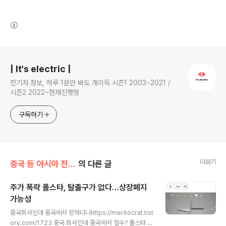
(새창열림)
로그 정보
| It's electric |
전기차 정보, 하루 1분만 봐도 개이득 시즌1 2003~2021 /
시즌2 2022~현재진행형
구독하기
더보기
중국 등 아시아 전기차
의 다른 글
주가 폭락 폴스타, 탈출구가 없다…상장폐지
가능성
글 내용
중국회사인데 중국에서 망하더니https://meritocrat.tist
ory.com/1723 중국 회사인데 중국에서 철수? 폴스타 절