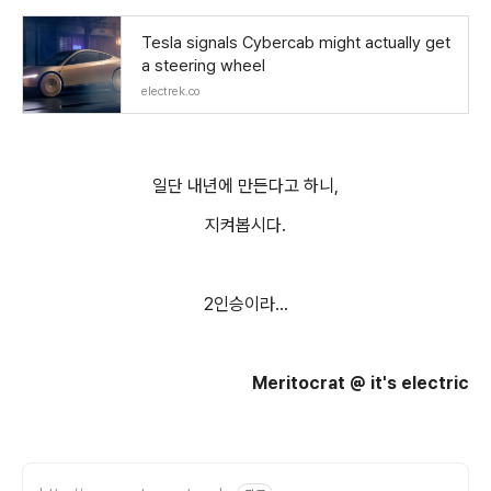
Tesla signals Cybercab might actually get
a steering wheel
electrek.co
일단 내년에 만든다고 하니,
지켜봅시다.
2인승이라...
Meritocrat @ it's electric