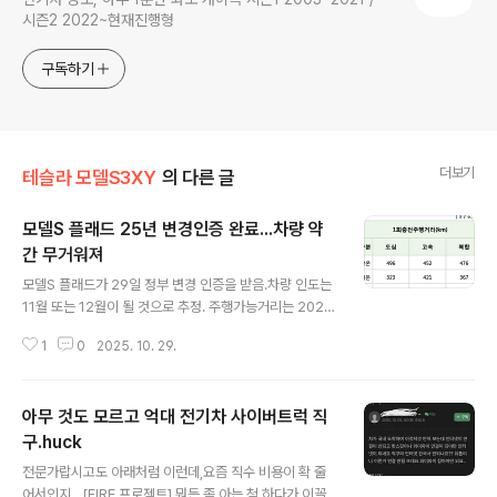
시즌2 2022~현재진행형
구독하기
더보기
테슬라 모델S3XY
의 다른 글
모델S 플래드 25년 변경인증 완료...차량 약
간 무거워져
글 내용
모델S 플래드가 29일 정부 변경 인증을 받음.차량 인도는
11월 또는 12월이 될 것으로 추정. 주행가능거리는 2023
년, 2022년 인증때보다 약간 달라지긴 했지만,유의미한
1
0
2025. 10. 29.
변화가 있진 않아 보임. 그 동안 인증, 변경인증 상황 202
3년식 인증차량보다 차량이 약간 무거워졌는데,(2485/2
160kg 에서 2505/2180kg으로 20kg 증가.) 모터나 배
아무 것도 모르고 억대 전기차 사이버트럭 직
터리는 그대로인 걸 보면범퍼 등 외장 스타일 변경, 일부 미
미한 구조적 개선 등에 따른 영향인 듯. Meritocrat @ i
구.huck
글 내용
t's electric
전문가랍시고도 아래처럼 이런데,요즘 직수 비용이 확 줄
어서인지…[FIRE 프로젝트] 뭐든 좀 아는 척 하다가 이꼴