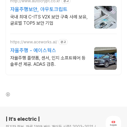
http://www.autocrypt.co.kr
광고
자율주행보안, 아우토크립트
국내 최대 C-ITS V2X 보안 구축 사례 보유,
글로벌 TOP5 보안 기업
https://www.aceworks.ai/
광고
자율주행 - 에이스웍스
자율주행 플랫폼, 센서, 인지 소프트웨어 등
솔루션 제공. ADAS 검증.
(새창열림)
로그 정보
| It's electric |
전기차 정보, 하루 1분만 봐도 개이득 시즌1 2003~2021 /