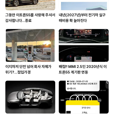
그동안 이트론55를 사랑해 주셔서
내년(2027년)부터 전기차 실구
감사합니다...종료
매비용 확 높아진다
이지차저 단전 넘어 회사 자체가
배컴!! MMI 2.5인 2020년식 이
위기?...점입가경
트론55 계기판 연동