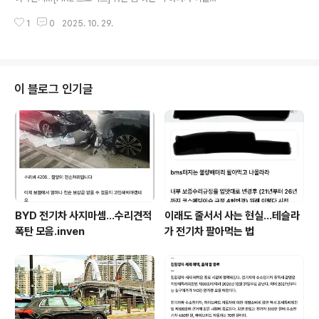
난다 - https://meritocrat.tistory.com/m/1811 [FIR
1
0
2025. 10. 29.
E 프로젝트] 뭐든 좀 아는 척 하다가 이꼴 난다100만 유튜
버니 뭐니 자기가 직구에 전문가니 뭐니…실속이 전혀 없
음.누가 자동차를 가전제품 사듯 직구하나.심지어 월드워
런티도 안되는 브랜드의중고 전기차를…차에 대해서 알긴
아는 거임meritocrat.tistory.comhttps://meritocra
이 블로그 인기글
t.tistory.com/m/1784 사이버트럭 직수와 정식발매 가
격, 관세사들이 비교1. 직수할 경우약 8만달러짜리(약 1.1
억원)를 신차로 들여온다고 할때... 관세 0프로(한미FTA/
단 원산지증명서 등 필수..
BYD 전기차 사지마셈...수리견적
이래도 줄서서 사는 현실…테슬라
폭탄 모음.inven
가 전기차 팔아먹는 법