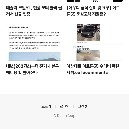
테슬라 모델YL, 전륜 모터 출력 올
[아우디 공식 질의 및 요구] 이트
려서 신규 인증
론55 충성고객 지원은?
내년(2027년)부터 전기차 실구
예상대로 이트론55 수리비 폭탄
매비용 확 높아진다
사례.cafecomments
의안내
티스토리
로그인
고객센터
© Daum Corp.